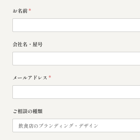
お
お名前
*
名
前
会
社
名
・
会社名・屋号
屋
号
ご
要
望
・
メールアドレス
*
ご
質
問
ご相談の種類