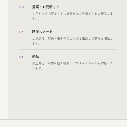
提案・お見積もり
03
ヒアリング内容をもとに提案書とお見積もりをご提示しま
す。
制作スタート
04
ご承認後、契約・着手金のご入金を確認して制作を開始し
ます。
納品
05
修正対応・確認を経て納品。アフターサポートも対応して
います。