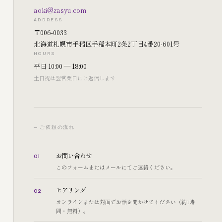
aoki@zasyu.com
ADDRESS
〒006-0033
北海道札幌市手稲区手稲本町2条2丁目4番20-601号
HOURS
平日 10:00 — 18:00
土日祝は翌営業日にご返信します
— ご依頼の流れ
お問い合わせ
01
このフォームまたはメールにてご連絡ください。
ヒアリング
02
オンラインまたは対面でお話を聞かせてください（約1時
間・無料）。