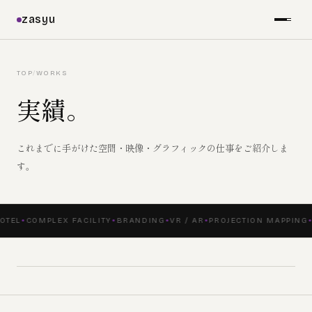
zasyu
TOP
/
WORKS
実績。
これまでに手がけた空間・映像・グラフィックの仕事をご紹介しま
す。
OTEL
COMPLEX FACILITY
BRANDING
VR / AR
PROJECTION MAPPING
●
●
●
●
●