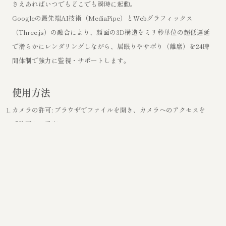
さえあればいつでもどこでも瞬時に起動。
Googleの最先端AI技術（MediaPipe）とWebグラフィックス
（Three.js）の融合により、顔面の3D構造をミリ秒単位の超低遅延
で滑らかにレンダリングしながら、居眠りやサボり（離席）を24時
間体制で強力に監視・サポートします。
使用方法
カメラの許可: ブラウザでファイルを開き、カメラへのアクセスを
「許可」に設定
システム起動: 数秒後にAIが立ち上がり、左上パネルが
ACTIVE_MONITOR になればスキャン開始
アクティベート: 音声警告機能を有効化するため、画面の背景を一度
だけクリック
インタラクション: 描画された3Dフェイスメッシュは、マウスのドラ
ッグやホイールで自由な角度から確認可能
カスタマイズ: 右上のコントロールパネルから、ドットサイズやネオ