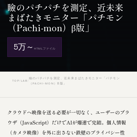
瞼のパチパチを測定、近未来
まばたきモニター「パチモン
（Pachi-mon）β版」
5万～
HTMLファイル
瞼のパチパチを測定、近未来まばたきモニター「パチモン
TOP
/
LAB
/
（PACHI-MON）Β版」
クラウドへ映像を送る必要が一切なく、ユーザーのブラ
ウザ（JavaScript）だけでAIが爆速で完結。個人情報
（カメラ映像）を外に出さない鉄壁のプライバシー性